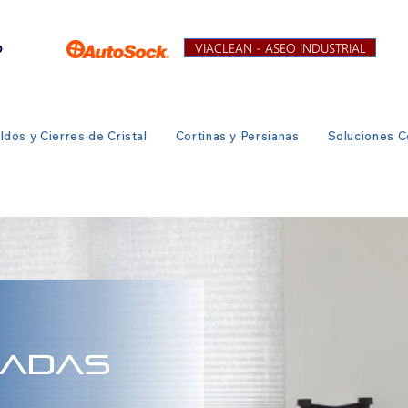
VIACLEAN - ASEO INDUSTRIAL
ldos y Cierres de Cristal
Cortinas y Persianas
Soluciones C
SADAS