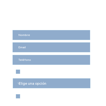
UNA EMPRESA DE ARQUI CLEAN SOLUTIONS SPA
Solicite Información
Contáctenme por Whatsapp
Quiero suscribirme a Vialux.