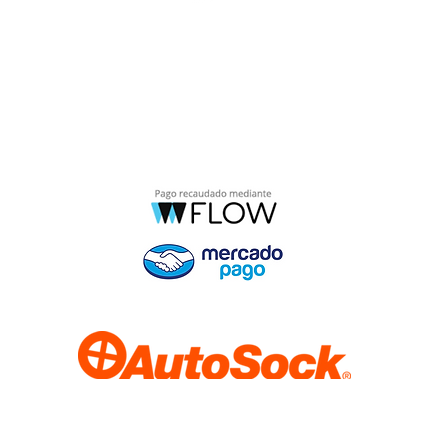
Av. Apoquindo 6275 oficina 93,
Las Condes
Santiago - Chile