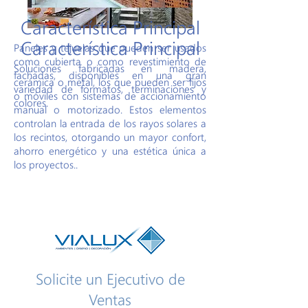
Característica Principal
Característica Principal
Paneles y tejuelas que pueden ser usados
como cubierta o como revestimiento de
Soluciones fabricadas en madera,
fachadas, disponibles en una gran
cerámica o metal, los que pueden ser fijos
variedad de formatos, terminaciones y
o móviles con sistemas de accionamiento
colores.
manual o motorizado. Estos elementos
controlan la entrada de los rayos solares a
los recintos, otorgando un mayor confort,
ahorro energético y una estética única a
los proyectos..
Solicite un Ejecutivo de
Ventas