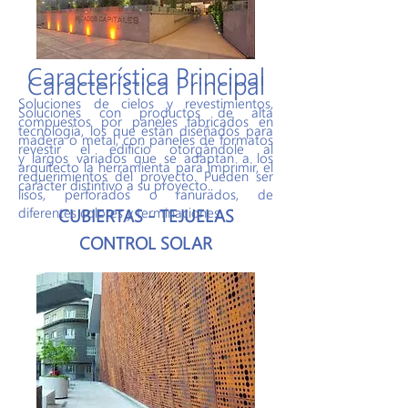
Característica Principal
Característica Principal
Soluciones de cielos y revestimientos,
Soluciones con productos de alta
compuestos por paneles fabricados en
tecnología, los que están diseñados para
madera o metal, con paneles de formatos
revestir el edificio otorgándole al
y largos variados que se adaptan a los
arquitecto la herramienta para imprimir, el
requerimientos del proyecto. Pueden ser
carácter distintivo a su proyecto..
lisos, perforados o ranurados, de
diferentes colores y terminaciones.
CUBIERTAS - TEJUELAS
CONTROL SOLAR