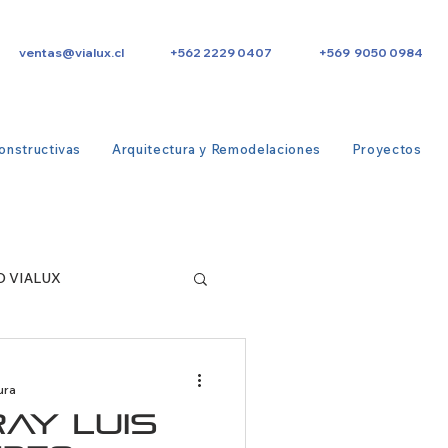
ventas@vialux.cl
+562 2229 0407
+569 9050 0984
onstructivas
Arquitectura y Remodelaciones
Proyectos
 VIALUX
ura
RAY LUIS