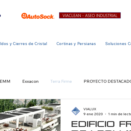
VIACLEAN - ASEO INDUSTRIAL
ldos y Cierres de Cristal
Cortinas y Persianas
Soluciones C
EMM
Exxacon
Terra Firme
PROYECTO DESTACADO
VIALUX
9 ene 2020
1 min de lect
EDIFICIO F