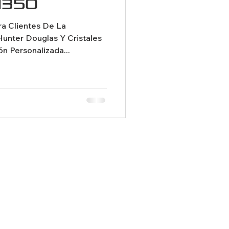
1350
a Clientes De La
Hunter Douglas Y Cristales
ón Personalizada...
+56 2 2229 0407
+56 9 9050 0984
ventas@vialux.cl
Politicas de Privacidad