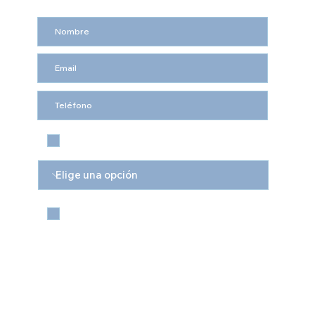
Contáctenme por Whatsapp
Quiero suscribirme a Vialux.
Enviar